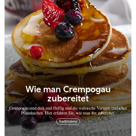
Wie man Crempogau
zubereitet
Crempogau sind dick und fluffig und die walisische Variante einfacher
Pfannkuchen. Hier erfahren Sie, wie man ihn zubereitet.
Wie man Faggots and Mash
Traditionen
zubereitet