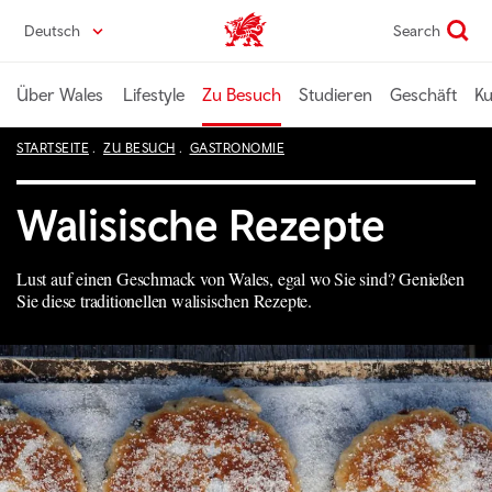
Direkt
Deutsch
Search
Wales home
zum
Seiteninhalt
Über Wales
Lifestyle
Zu Besuch
Studieren
Geschäft
Ku
STARTSEITE
ZU BESUCH
GASTRONOMIE
Walisische Rezepte
Lust auf einen Geschmack von Wales, egal wo Sie sind? Genießen
Sie diese traditionellen walisischen Rezepte.