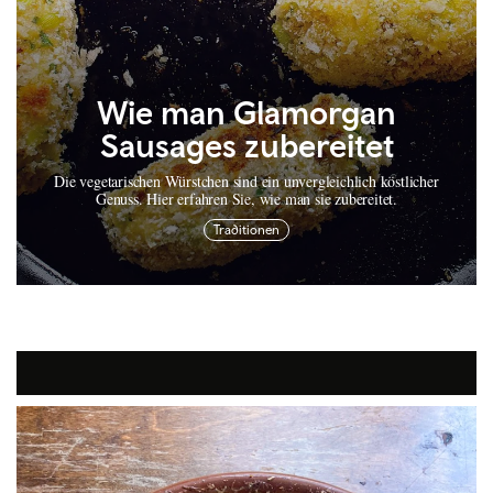
Wie man Glamorgan
Sausages zubereitet
Wie man Teisen Nionod
Die vegetarischen Würstchen sind ein unvergleichlich köstlicher
(walisischen Zwiebelkuchen)
Genuss. Hier erfahren Sie, wie man sie zubereitet.
zubereitet
Traditionen
Einfach und lecker: Der walisische Zwiebelkuchen verleiht jedem
Abendessen einen walisischen Touch. Hier erfahren Sie, wie man ihn
zubereitet.
Traditionen