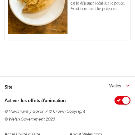
est le déjeuner idéal sur le pouce.
Voici comment les préparer.
Wales
Site
Activer les effets d'animation
© Hawlfraint y Goron / © Crown Copyright
© Welsh Government 2026
Footer navigation
Accessibilité du site
About Wales.com