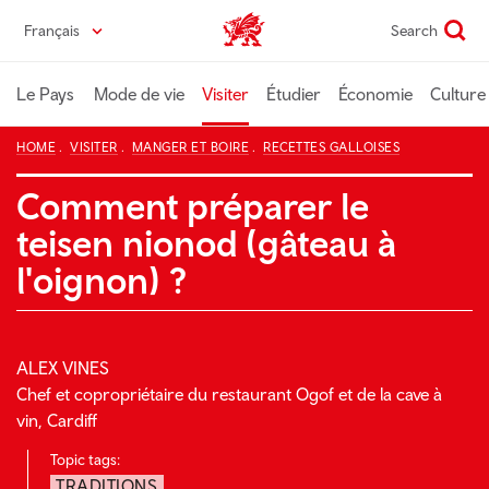
Passer
Français
Search
Wales home
au
contenu
principal
Le Pays
Mode de vie
Visiter
Étudier
Économie
Culture
HOME
VISITER
MANGER ET BOIRE
RECETTES GALLOISES
Comment préparer le
teisen nionod (gâteau à
l'oignon) ?
ALEX VINES
Chef et copropriétaire du restaurant Ogof et de la cave à
vin, Cardiff
Topic tags:
TRADITIONS