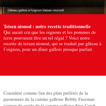
Gâteau gallois à l’oignon (teisen nionod)
Teisen nionod : notre recette traditionnelle
Qui aurait cru que les oignons et les pommes de
terre pouvaient être un tel régal ? Voici notre
recette de teisen nionod, qui se traduit par gâteau à
l’oignon, pour un dîner gallois presque parfait.
Considéré comme l'un des plats préférés de la
passionnée de la cuisine galloise Bobby Freeman
First Catch
(auteur du guide de la cuisine galloise