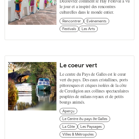
Découvrez comment le Hay Festival a vu
le jour et a inspiré des rencontres
culturelles dans le monde entier.
Rencontrer
Evénements
Festivals
Les Arts
Le coeur vert
Le centre du Pays de Galles est le cœur
vert du pays. Des eaux cristallines, ports
pittoresques et criques isolées de la côte
de Ceredigion aux collines spectaculaires
peuplées de milans royaux et de petits
bourgs animés.
Aperçu
Le Centre du pays de Galles
La Côte
Les Paysages
Villes & Métropoles