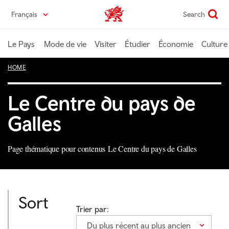
Passer
Français
Search
Wales home
au
contenu
principal
Le Pays
Mode de vie
Visiter
Étudier
Économie
Culture
HOME
Le Centre du pays de
Galles
Page thématique pour contenus Le Centre du pays de Galles
Sort
Trier par:
Du plus récent au plus ancien