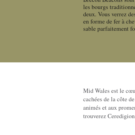
les bourgs traditionn
deux. Vous verrez des
en forme de fer à che
sable parfaitement fo
Mid Wales est le cœur
cachées de la côte de
animés et aux promen
trouverez Ceredigion