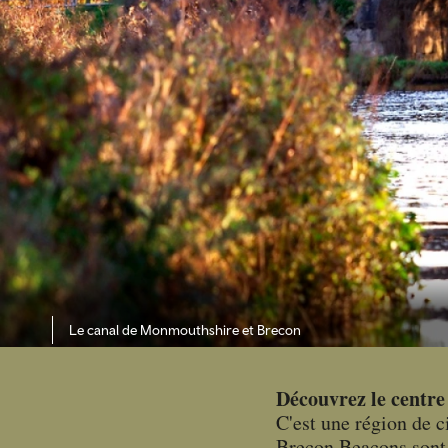
Le canal de Monmouthshire et Brecon
Découvrez le centre
C'est une région de c
Brecon Beacons sont 