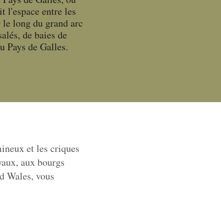
t l'espace entre les
 le long du grand arc
alés, de baies de
du Pays de Galles.
ineux et les criques
yaux, aux bourgs
id Wales, vous