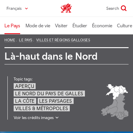
Passer
Français
Search
Wales home
au
contenu
principal
Le Pays
Mode de vie
Visiter
Étudier
Économie
Culture
HOME
LE PAYS
VILLES ET RÉGIONS GALLOISES
Là-haut dans le Nord
Topic tags:
APERÇU
LE NORD DU PAYS DE GALLES
LA CÔTE
LES PAYSAGES
VILLES & MÉTROPOLES
Voir les crédits images