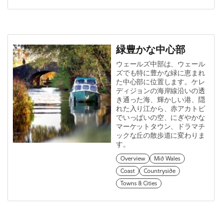
緑豊かな中心部
ウェールズ中部は、ウェール
ズでも特に豊かな緑に恵まれ
た中心部に位置します。ケレ
ディジョンの海岸線沿いの透
き通った海、輝かしい港、隠
れた入り江から、赤アカトビ
でいっぱいの空、にぎやかな
マーケットタウン、ドラマチ
ックな丘の散歩道に変わりま
す。
Overview
Mid Wales
Coast
Countryside
Towns & Cities