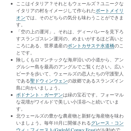
ここはイタリア？それともウェールズ？ユニークな
イタリアの村をイメージして作られた
ポートメイリ
オン
では、そのどちらの気分も味わうことができま
す。
「空の上の運河」。それは、ディーバレーを見下ろ
すスランゴスレン運河の、めまいがするほど高いと
ころにある、世界遺産の
ポントカサステ水道橋
のこ
とです。
険しくもロマンチックな海岸沿いの小道から、アン
グルシー島を最高のアングルでご覧ください。広い
ビーチを歩いて、ウェールズの恋人たちの守護聖人
である
聖ドウィンウェン
の故郷であるスランズイン
島に向かいましょう。
ボドナント・ガーデン
は緑の宝石です。フォーマル
な花壇がワイルドで美しい小渓谷へと続いていま
す。
北ウェールズの豊かな農産物と新鮮な海産物を味わ
いましょう。毎年10月に開催される
グレース・コン
ウィ・フィースト(Gwledd Conwy Feast)
がお勧めで