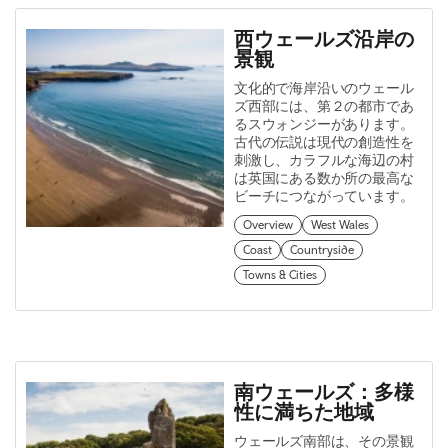
西ウェールズ沿岸の
景観
文化的で海岸沿いのウェール
ズ西部には、第２の都市であ
るスウォンジーがあります。
古代の伝説は現代の創造性を
刺激し、カラフルな海辺の村
は英国にある数か所の最高な
ビーチにつながっています。
Overview
West Wales
Coast
Countryside
Towns & Cities
南ウェールズ：多様
性に満ちた地域
ウェールズ南部は、その景観