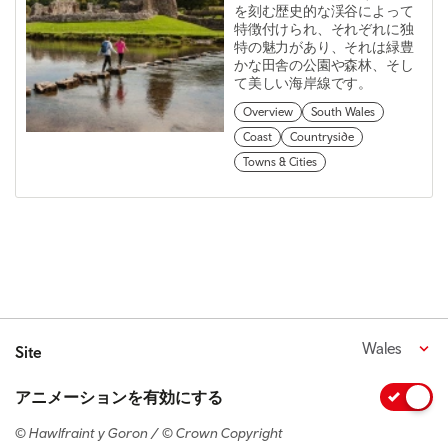
を刻む歴史的な渓谷によって
特徴付けられ、それぞれに独
特の魅力があり、それは緑豊
かな田舎の公園や森林、そし
て美しい海岸線です。
Overview
South Wales
Coast
Countryside
Towns & Cities
Wales
Site
アニメーションを有効にする
© Hawlfraint y Goron / © Crown Copyright