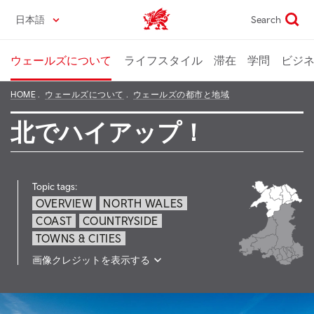
Skip
日本語
Search
Wales home
to
main
content
ウェールズについて
ライフスタイル
滞在
学問
ビジ
HOME
ウェールズについて
ウェールズの都市と地域
北でハイアップ！
Topic tags:
OVERVIEW
NORTH WALES
COAST
COUNTRYSIDE
TOWNS & CITIES
画像クレジットを表示する