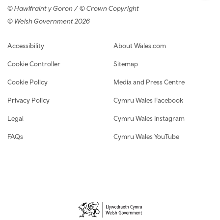
© Hawlfraint y Goron / © Crown Copyright
© Welsh Government 2026
Footer navigation
Accessibility
About Wales.com
Cookie Controller
Sitemap
Cookie Policy
Media and Press Centre
Privacy Policy
Cymru Wales Facebook
Legal
Cymru Wales Instagram
FAQs
Cymru Wales YouTube