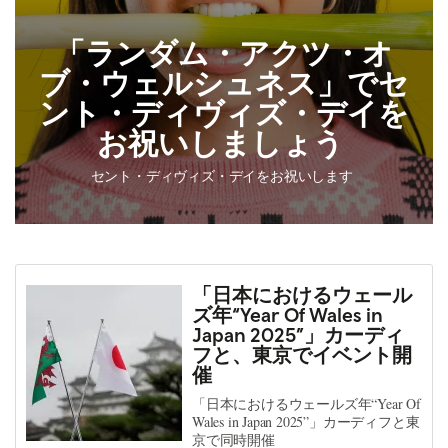
「ランダム・アクツ・オ
ブ・ウェルシュネス」でセ
ント・ディヴィズ・デイを
お祝いしましょう
セント・ディヴィズ・デイをお祝いします
「日本におけるウェール
ズ年“Year Of Wales in
Japan 2025”」カーディ
フと、東京でイベント開
催
「日本におけるウェールズ年“Year Of
Wales in Japan 2025”」カーディフと東
京で同時開催