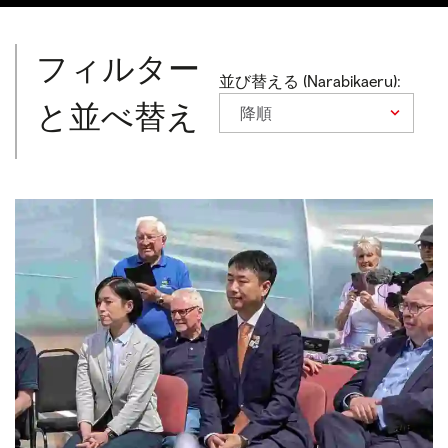
フィルター
並び替える (Narabikaeru):
と並べ替え
降順