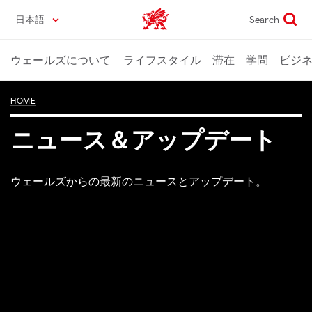
Skip
日本語
Search
Wales home
to
main
content
ウェールズについて
ライフスタイル
滞在
学問
ビジ
HOME
ニュース＆アップデート
ウェールズからの最新のニュースとアップデート。