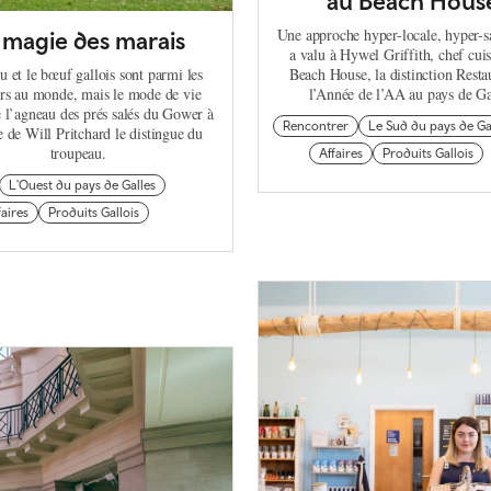
au Beach Hous
Une approche hyper-locale, hyper-s
 magie des marais
a valu à Hywel Griffith, chef cuis
u et le bœuf gallois sont parmi les
Beach House, la distinction Resta
rs au monde, mais le mode de vie
l’Année de l’AA au pays de Ga
 l’agneau des prés salés du Gower à
Rencontrer
Le Sud du pays de Ga
e de Will Pritchard le distingue du
troupeau.
Affaires
Produits Gallois
L'Ouest du pays de Galles
faires
Produits Gallois