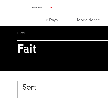
Passer
Français
au
contenu
Le Pays
Mode de vie
principal
HOME
Fait
Sort