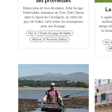
ses promesses
Depuis plus de trois décennies, John Savage-
La
Onstwedder, fondateur de Caws Teifi Cheese
dans la région de Ceredigion, au centre du
L'agnea
pays de Galles, rafle toutes les récompenses
meilleu
pour son fromage.
unique de
la ferm
Fait
L'Ouest du pays de Galles
Affaires
Produits Gallois
Fait
Af