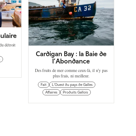
ulaire
u détroit
Cardigan Bay : la Baie de
s
l’Abondance
Des fruits de mer comme ceux-là, il n’y pas
plus frais, ni meilleur.
Fait
L'Ouest du pays de Galles
Affaires
Produits Gallois