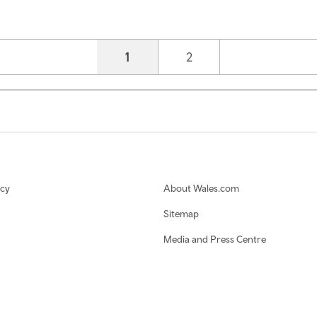
Current page
1
Page
2
icy
About Wales.com
Sitemap
Media and Press Centre