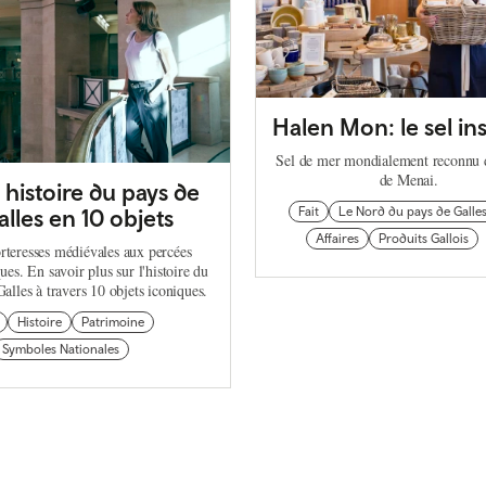
Halen Mon: le sel ins
Sel de mer mondialement reconnu d
de Menai.
histoire du pays de
alles en 10 objets
Fait
Le Nord du pays de Galle
Affaires
Produits Gallois
rteresses médiévales aux percées
ques. En savoir plus sur l'histoire du
alles à travers 10 objets iconiques.
Histoire
Patrimoine
Symboles Nationales