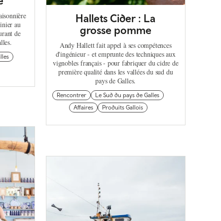
e
aisonnière
Hallets Cider : La
inier au
grosse pomme
urant de
lles.
Andy Hallett fait appel à ses compétences
d'ingénieur - et emprunte des techniques aux
lles
vignobles français - pour fabriquer du cidre de
première qualité dans les vallées du sud du
pays de Galles.
Rencontrer
Le Sud du pays de Galles
Affaires
Produits Gallois