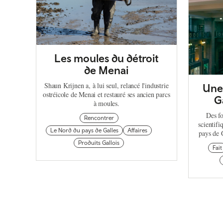
Les moules du détroit
de Menai
Shaun Krijnen a, à lui seul, relancé l'industrie
Une 
ostréicole de Menai et restauré ses ancien parcs
G
à moules.
Des fo
Rencontrer
scientifi
Le Nord du pays de Galles
Affaires
pays de G
Produits Gallois
Fait