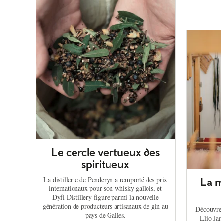
Le cercle vertueux des
spiritueux
La distillerie de Penderyn a remporté des prix
La m
internationaux pour son whisky gallois, et
Dyfi Distillery figure parmi la nouvelle
génération de producteurs artisanaux de gin au
Découvrez
pays de Galles.
Llío Ja