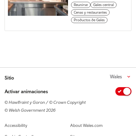
Reunirse
Gales central
Cenas y restaurantes
Productos de Gales
Wales
Sitio
Activar animaciones
© Hawlfraint y Goron / © Crown Copyright
© Welsh Government 2026
Footer navigation
Accessibility
About Wales.com