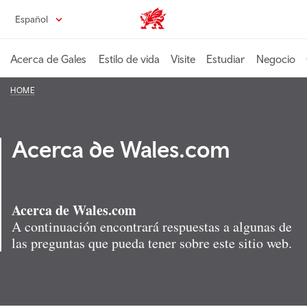
Pasa
Español
Wales home
al
contenido
principal
Acerca de Gales
Estilo de vida
Visite
Estudiar
Negocio
HOME
Acerca de Wales.com
Acerca de Wales.com
A continuación encontrará respuestas a algunas de
las preguntas que pueda tener sobre este sitio web.