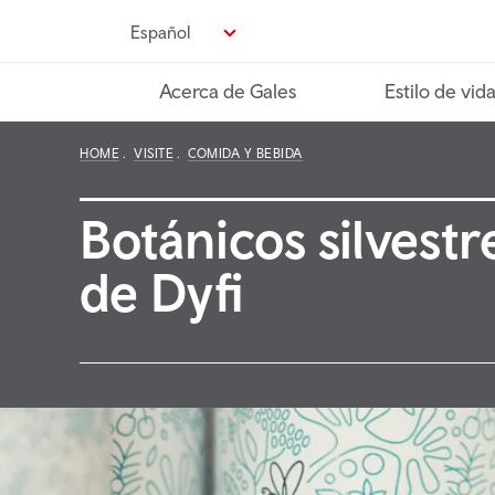
Pasa
Español
al
contenido
Acerca de Gales
Estilo de vid
principal
HOME
VISITE
COMIDA Y BEBIDA
Botánicos silvestr
de Dyfi