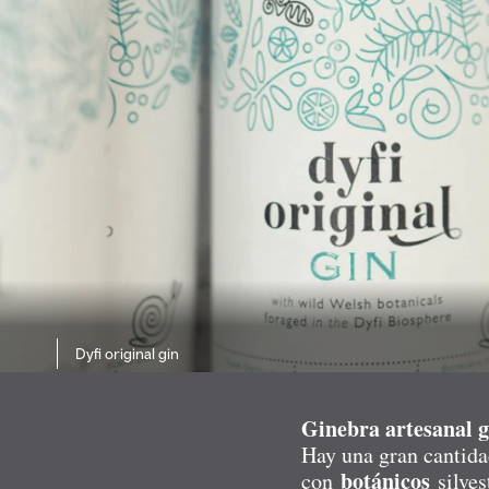
Dyfi original gin
Ginebra artesanal ga
Hay una gran cantidad
botánicos
con
silves