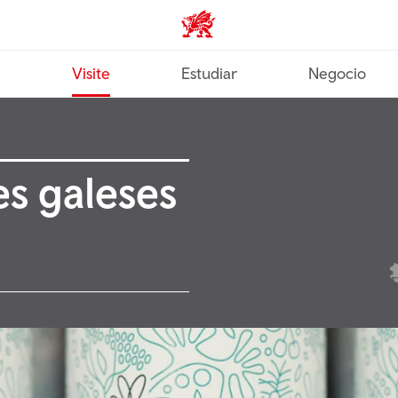
Wales home
a
Visite
Estudiar
Negocio
es galeses