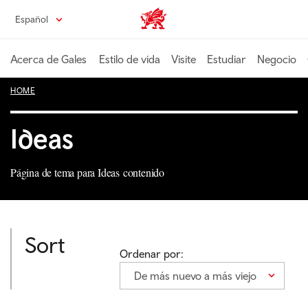
Pasa
Español
Wales home
al
contenido
principal
Acerca de Gales
Estilo de vida
Visite
Estudiar
Negocio
HOME
Ideas
Página de tema para Ideas contenido
Sort
Ordenar por:
De más nuevo a más viejo