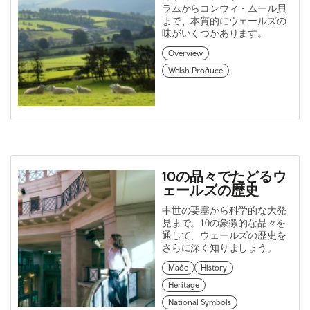
ラムからコンウィ・ムール貝
まで、本質的にウェールズの
味がいくつかあります。
Overview
Welsh Produce
10の品々でたどるウ
ェールズの歴史
中世の要塞から科学的な大発
見まで。10の象徴的な品々を
通して、ウェールズの歴史を
さらに深く知りましょう。
Made
History
Heritage
National Symbols