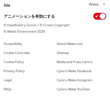
Wales
Site
アニメーションを有効にする
© Hawlfraint y Goron / © Crown Copyright
© Welsh Government 2026
Footer navigation
Accessibility
About Wales.com
Cookie Controller
Sitemap
Cookie Policy
Media and Press Centre
Privacy Policy
Cymru Wales Facebook
Legal
Cymru Wales Instagram
FAQs
Cymru Wales YouTube