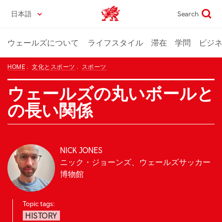
Skip
日本語
Search
Wales home
to
main
content
ウェールズについて
ライフスタイル
滞在
学問
ビジ
HOME
文化とスポーツ
スポーツ
ウェールズの丸いボールと
の長い関係
NICK JONES
ニック・ジョーンズ、ウェールズサッカー
博物館
Topic tags:
HISTORY