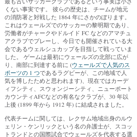
最も古いサッカークラブであるという事実は小さ
くない事実です。 彼らの歴史は、チームが地元
の消防署と対戦した 1864 年にさかのぼります。
これはウェールズでのサッカーの黎明期であり、
労働者がチャークやドルイド FC などのアマチュ
アクラブでプレーし、今日でも開催されている大
会であるウェルシュカップを目指して戦っていま
した。 ゲームは最初にウェールズの北部に広が
り、南部に到達する前に (
ウェールズで人気のス
ポーツの 1 つ
であるラグビーが、この地域で人
気を博したためと思われます)、現在ではカーデ
ィフシティ、スウォンジーシティ、ニューポート
カウンティAFCなどの有名なクラブが、30 年以
上後 (1899 年から 1912 年) に結成されました。
代表チームに関しては、レクサム地域出身のルウ
ェリン・ケンリックという名の弁護士が、スコッ
トランドとの国際試合でウェールズを代表する選