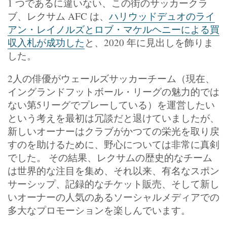
1 つであるに違いない、この街のサッカークラ
ブ、レクサム AFC は、
ハリウッドデュオのライ
アン・レイノルズとロブ・マケルヘニーによる買
収入札が成功した
と、2020 年に見出しを飾りま
した。
2人の俳優がウェールズサッカーチーム（現在、
イングランドフットボール・リーグの魅力的では
ない第5リーグでプレーしている）を運営したい
という考えを最初は冗談だと退けていましたが、
新しいオーナーはクラブがかつての栄光を取り戻
すのを助けるために、野心については非常に真剣
でした。 その結果、レクサムの歴史的なチーム
は世界的な注目を集め、それ以来、有名なスポン
サーシップ、記録的なチケット販売、そして新し
いオーナーの人気のあるソーシャルメディアでの
多大なプロモーションを楽しんでいます。