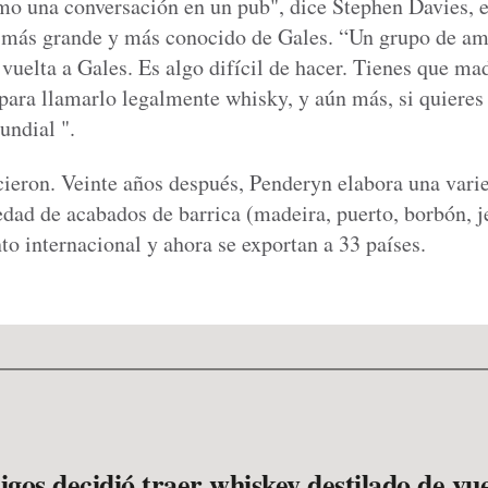
o una conversación en un pub", dice Stephen Davies, el
 más grande y más conocido de Gales. “Un grupo de ami
vuelta a Gales. Es algo difícil de hacer. Tienes que ma
ara llamarlo legalmente whisky, y aún más, si quieres 
undial ".
cieron. Veinte años después, Penderyn elabora una vari
dad de acabados de barrica (madeira, puerto, borbón, je
o internacional y ahora se exportan a 33 países.
gos decidió traer whiskey destilado de vue