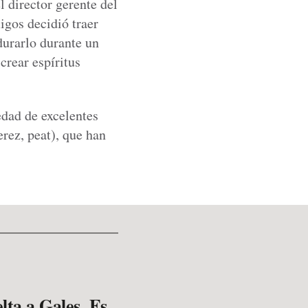
 director gerente del
gos decidió traer
durarlo durante un
crear espíritus
edad de excelentes
rez, peat), que han
lta a Gales. Es