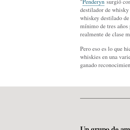
"
Penderyn
surgió com
destilador de whisky
whiskey destilado de 
mínimo de tres años p
realmente de clase m
Pero eso es lo que hi
whiskies en una varie
ganado reconocimient
Un grupo de ami