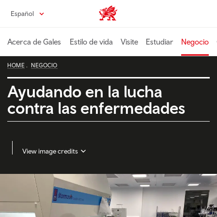
Pasa
Español
Wales home
al
contenido
principal
Acerca de Gales
Estilo de vida
Visite
Estudiar
Negocio
HOME
NEGOCIO
Ayudando en la lucha
contra las enfermedades
View image credits