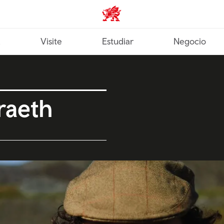
Wales home
a
Visite
Estudiar
Negocio
raeth