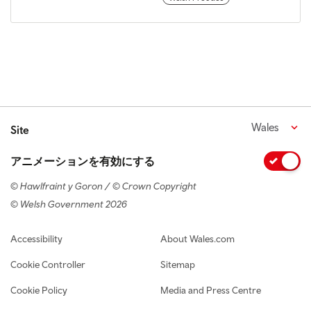
Wales
Site
アニメーションを有効にする
© Hawlfraint y Goron / © Crown Copyright
© Welsh Government 2026
Footer navigation
Accessibility
About Wales.com
Cookie Controller
Sitemap
Cookie Policy
Media and Press Centre