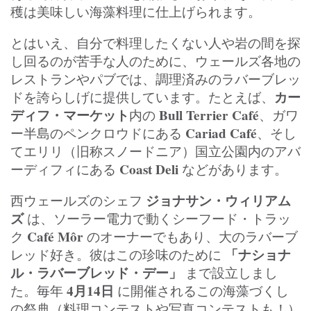
穫は美味しい海藻料理に仕上げられます。
とはいえ、自分で料理したくない人や岩の間を探
し回るのが苦手な人のために、ウェールズ各地の
レストランやパブでは、調理済みのラバーブレッ
カー
ドを誇らしげに提供しています。たとえば、
ディフ・マーケット
Bull Terrier Café
内の
、ガワ
Cariad Café
ー半島のペンクロウドにある
、そし
てエリリ（旧称スノードニア）国立公園内のアバ
Coast Deli
ーディフィにある
などがあります。
ジョナサン・ウィリアム
西ウェールズのシェフ
ズ
は、ソーラー電力で動くシーフード・トラッ
Café Môr
ク
のオーナーでもあり、大のラバーブ
「ナショナ
レッド好き。彼はこの珍味のために
ル・ラバーブレッド・デー」
まで設立しまし
4月14日
た。毎年
に開催されるこの海藻づくし
の祭典（料理コンテストや写真コンテストも！）