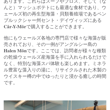
あります。これらはスープやブロス、そして（な
んと）マッシュポテトにも最適な食材であり、ウ
ェールズ初の再生型海藻・貝類養殖場であるペン
ブルックシャー州セント・デイヴィッズにある
Câr-Y-Môr
で購入することができます。
他にもウェールズ各地の専門店で様々な海藻が販
売されており、その一例がアングルシー島の
Halen Môn
です。ここでは、訪問者が様々な種類
の乾燥ウェールズ産海藻を手に入れられるだけで
なく、特別な海藻スパ体験も楽しめます。ミネラ
ル豊富な藻入りの湯に、リサイクルされた木製の
ウイスキー樽の中でゆったりと浸かる癒しの時間
です。