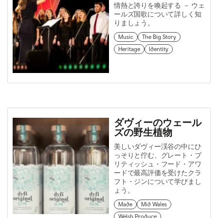
情熱と誇りを喚起する － ウェ
ールズ国歌について詳しく知
りましょう。
Music
The Big Story
Heritage
Identity
ダヴィーのウェール
ズの野生植物
美しいダヴィー渓谷の中にひ
っそりと佇む、グレート・ブ
リティッシュ・フード・アワ
ードで最高評価を受けたクラ
フト・ジンについて学びまし
ょう。
Made
Mid Wales
Welsh Produce