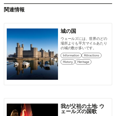
関連情報
城の国
ウェールズには、世界のどの
場所よりも平方マイルあたり
の城の数が多いです。
Information
Attractions
History
Heritage
我が父祖の土地: ウ
ェールズの国歌