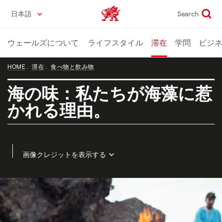
Skip
日本語
Search
Wales home
to
main
content
ウェールズについて
ライフスタイル
滞在
学問
ビジ
HOME
滞在
食べ物と飲み物
海の味：私たちが海藻に惹
かれる理由。
画像クレジットを表示する