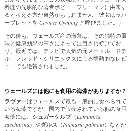
料理の先駆的な著者ボビー・フリーマンに由来す
ると考える方が自然かもしれません。彼女はラバ
Caviare Cymreig
ーブレッドを
と呼びました。）
その後も、ウェールズ産の海藻は、その独特の風
味と健康効果の高さによって注目され続けてお
り、最近では、テレビで人気の元メートル・ドテ
ル、フレッド・シリエックスによる情熱的なレビ
ューでも絶賛されました。
ウェールズには他にも食用の海藻がありますか？
ラヴァー
はウェールズで最も一般的に食べられて
いる海藻ですが、国内で販売されている他の食用
シュガーケルプ
Laminaria
海藻には、
（
saccharina
ダルス
Palmaria palmata
）や
（
）などが