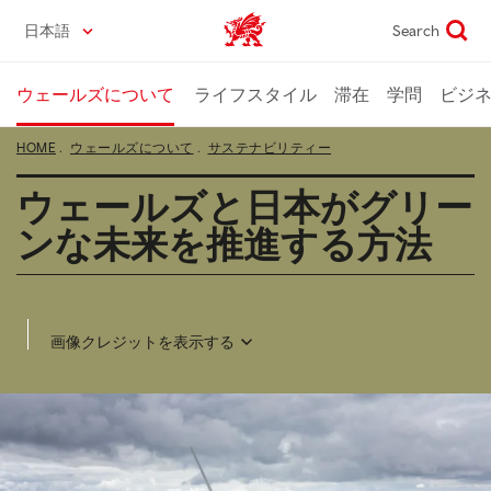
Skip
日本語
Search
Wales home
to
main
content
ウェールズについて
ライフスタイル
滞在
学問
ビジ
HOME
ウェールズについて
サステナビリティー
ウェールズと日本がグリー
ンな未来を推進する方法
画像クレジットを表示する