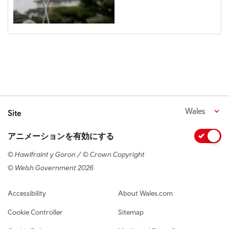
Wales
Site
アニメーションを有効にする
© Hawlfraint y Goron / © Crown Copyright
© Welsh Government 2026
Footer navigation
Accessibility
About Wales.com
Cookie Controller
Sitemap