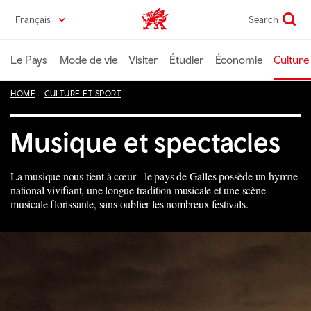
Passer
Français
Search
Wales home
au
contenu
principal
Le Pays
Mode de vie
Visiter
Étudier
Économie
Culture
HOME
CULTURE ET SPORT
Musique et spectacles
La musique nous tient à cœur - le pays de Galles possède un hymne
national vivifiant, une longue tradition musicale et une scène
musicale florissante, sans oublier les nombreux festivals.