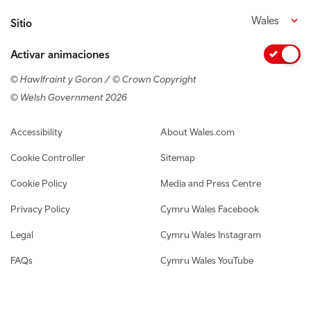
Wales
Sitio
Activar animaciones
© Hawlfraint y Goron / © Crown Copyright
© Welsh Government 2026
Footer navigation
Accessibility
About Wales.com
Cookie Controller
Sitemap
Cookie Policy
Media and Press Centre
Privacy Policy
Cymru Wales Facebook
Legal
Cymru Wales Instagram
FAQs
Cymru Wales YouTube