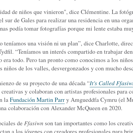
tidad de niños que vinieron", dice Clémentine. La fotógr
 el sur de Gales para realizar una residencia en una org
penas podía tomar fotografías porque mi lente estaba m
 teníamos una visión ni un plan”, dice Charlotte, direc
Tydfil. “Teníamos un interés compartido en trabajar de
eso era todo. Pero tan pronto como conocimos a los niño
os niños de los valles, desvergonzados y con mucho des
mienzo de su proyecto de una década “
It's Called Ffasiw
creativas y colaboran con artistas profesionales para c
n la
Fundación Martin Parr
y Amgueddfa Cymru (el Mu
 una colaboración con Alexander McQueen en 2020.
ociales de
Ffasiwn
son tan importantes como los creativ
ctan a los jóvenes con creadores profesionales para brin