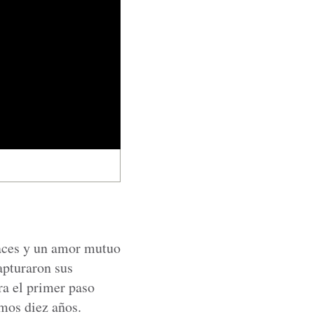
races y un amor mutuo
apturaron sus
ra el primer paso
imos diez años.