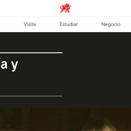
Wales home
a
Visite
Estudiar
Negocio
a y