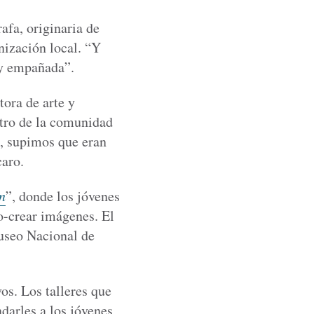
afa, originaria de
anización local. “Y
uy empañada”.
tora de arte y
ntro de la comunidad
s, supimos que eran
caro.
n
”, donde los jóvenes
o-crear imágenes. El
seo Nacional de
os. Los talleres que
darles a los jóvenes