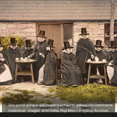
Una postal antigua que muestra a mujeres galesas con vestimenta
tradicional - imagen de Archifau Ynys Mon / Anglesey Archives.