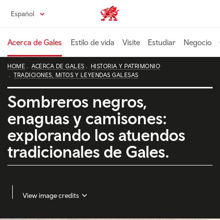
Pasa
Español
Wales home
al
contenido
principal
Acerca de Gales
Estilo de vida
Visite
Estudiar
Negocio
HOME
ACERCA DE GALES
HISTORIA Y PATRIMONIO
TRADICIONES, MITOS Y LEYENDAS GALESAS
Sombreros negros,
enaguas y camisones:
explorando los atuendos
tradicionales de Gales.
View image credits