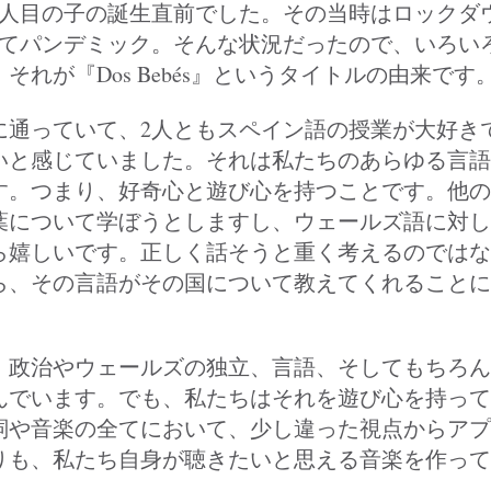
2人目の子の誕生直前でした。その当時はロックダ
してパンデミック。そんな状況だったので、いろい
それが『Dos Bebés』というタイトルの由来です
に通っていて、2人ともスペイン語の授業が大好き
いと感じていました。それは私たちのあらゆる言語
す。つまり、好奇心と遊び心を持つことです。他の
葉について学ぼうとしますし、ウェールズ語に対し
ら嬉しいです。正しく話そうと重く考えるのではな
ら、その言語がその国について教えてくれることに
。
、政治やウェールズの独立、言語、そしてもちろん
んでいます。でも、私たちはそれを遊び心を持って
詞や音楽の全てにおいて、少し違った視点からアプ
りも、私たち自身が聴きたいと思える音楽を作って