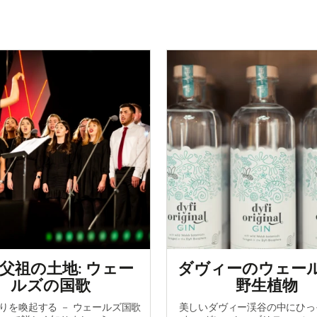
父祖の土地: ウェー
ダヴィーのウェー
ルズの国歌
野生植物
りを喚起する － ウェールズ国歌
美しいダヴィー渓谷の中にひっ