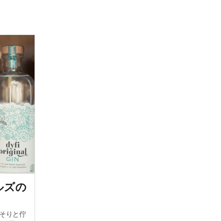
ルズの
そりと佇