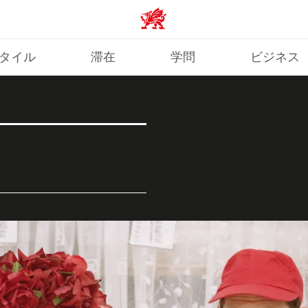
Wales home
タイル
滞在
学問
ビジネス