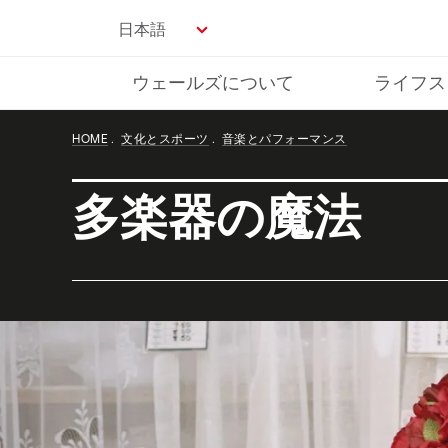
Skip
日本語
to
main
ウェールズについて
ライフス
content
HOME
文化とスポーツ
音楽とパフォーマンス
多楽器の魔法