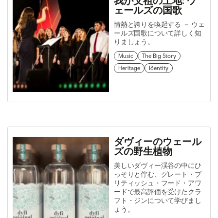
我が父祖の土地: ウ
ェールズの国歌
情熱と誇りを喚起する － ウェ
ールズ国歌について詳しく知
りましょう。
Music
The Big Story
Heritage
Identity
ダヴィーのウェール
ズの野生植物
美しいダヴィー渓谷の中にひ
っそりと佇む、グレート・ブ
リティッシュ・フード・アワ
ードで最高評価を受けたクラ
フト・ジンについて学びまし
ょう。