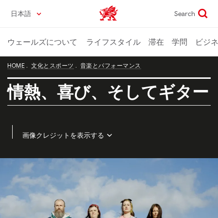
Skip
日本語
Search
Wales home
to
main
content
ウェールズについて
ライフスタイル
滞在
学問
ビジ
HOME
文化とスポーツ
音楽とパフォーマンス
情熱、喜び、そしてギター
画像クレジットを表示する