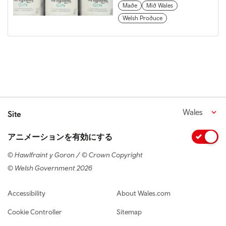
Made
Mid Wales
Welsh Produce
Wales
Site
アニメーションを有効にする
© Hawlfraint y Goron / © Crown Copyright
© Welsh Government 2026
Footer navigation
Accessibility
About Wales.com
Cookie Controller
Sitemap