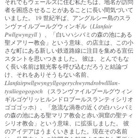
それでもウェールズに住む私たちは、地名が訪問
者を困惑させることがあることに長い間気づいて
いました。 19 世紀半ば、アングルシー島のスラ
Llanfair
ンヴァイルプールグウィンギル（
Pwllgwyngyll
）、「白いハシバミの森の池にある
聖メアリー教会」という意味、の店主は、この小
さな町にある新しい鉄道路線に注目を集める宣伝
スタントを思いつきました。 彼は、とんでもな
く長い名前は観光客を呼び込むだろうと結論づ
け、それをありそうもない名前、
Llanfairpwllgwyngyllgogerychwyrndrobwll­llan­
tysilio­gogo­goch
（スランヴァイルプールグウィン
ギルゴゲリッヒルンドロブールスランティシリオ
ゴゴゴッホ）、「急流な渦巻の近くの白ハシバミ
の森の池にある聖マリア教会と赤い洞窟の聖ティ
シリオ教会」という意味、に拡張しました。 彼
のアイデアはうまくいきました。現在その名前