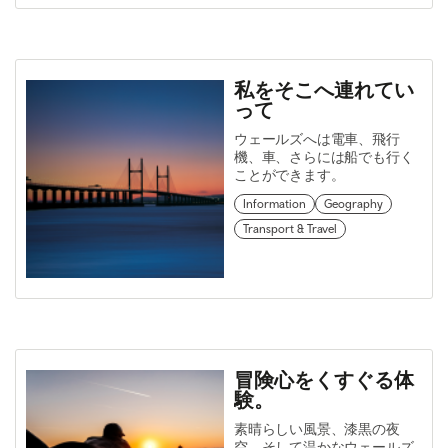
私をそこへ連れてい
って
ウェールズへは電車、飛行
機、車、さらには船でも行く
ことができます。
Information
Geography
Transport & Travel
冒険心をくすぐる体
験。
素晴らしい風景、漆黒の夜
空、そして温かなウェールズ