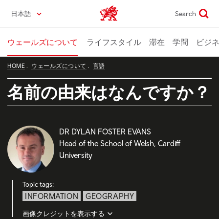
Skip
日本語
Search
Wales home
to
main
content
ウェールズについて
ライフスタイル
滞在
学問
ビジ
HOME
ウェールズについて
言語
名前の由来はなんですか？
DR DYLAN FOSTER EVANS
Head of the School of Welsh, Cardiff
University
Topic tags:
INFORMATION
GEOGRAPHY
画像クレジットを表示する