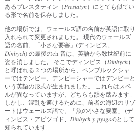
Prestatyn
あるプレスタティン（
）にとても似てい
る形で名前を保存しました。
他の場所では、ウェールズ語の名前が英語に取り
入れられて変更されました。 現代のウェールズ
語の名前、「小さな要塞」(ディンビス、
Dinbych
) の最後のch 音は、英語から数世紀前に
Dinbych
姿を消しました。 そこでディンビス（
）
と呼ばれる 2 つの場所から、ペンブルックシャ
ーではテンビー、デンビーシャーではデンビーと
いう英語の形式が生まれました。 これらはスペ
ルが異なっていますが、どちらも韻を踏みます。
しかし、混乱を避けるために、前者の海辺のリゾ
ートはウェールズ語で、「魚の小さな要塞」 (デ
Dinbych-y-pysgod
ィンビス・アピツゴド、
)として
知られています。