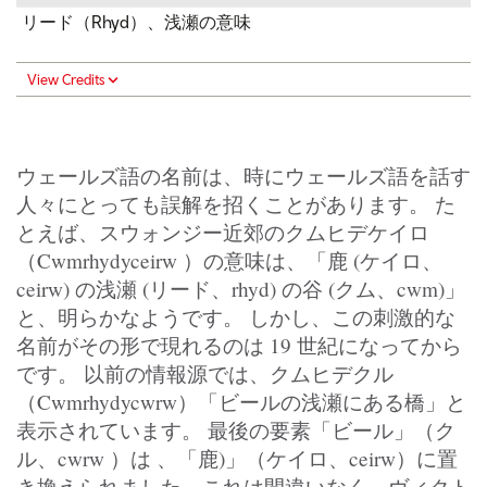
リード（Rhyd）、浅瀬の意味
View Credits
ウェールズ語の名前は、時にウェールズ語を話す
人々にとっても誤解を招くことがあります。 た
とえば、スウォンジー近郊のクムヒデケイロ
（Cwmrhydyceirw ）の意味は、「鹿 (ケイロ、
ceirw) の浅瀬 (リード、rhyd) の谷 (クム、cwm)」
と、明らかなようです。 しかし、この刺激的な
名前がその形で現れるのは 19 世紀になってから
です。 以前の情報源では、クムヒデクル
（Cwmrhydycwrw）「ビールの浅瀬にある橋」と
表示されています。 最後の要素「ビール」（ク
ル、cwrw ）は 、「鹿)」（ケイロ、ceirw）に置
き換えられました。これは間違いなく、ヴィクト