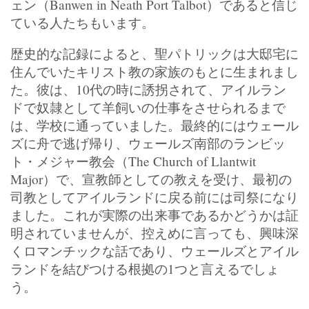
ェン（Banwen in Neath Port Talbot）であると信じ
ている人たちもいます。
歴史的な記録によると、聖パトリックは大邸宅に
住んでいたキリスト教の家族のもとに生まれまし
た。彼は、10代の時に誘拐されて、アイルラン
ドで奴隷として羊飼いの仕事をさせられるまで
は、学校に通っていました。最終的にはウェール
ズに舟で逃げ帰り、ウェールズ南部のランビッ
ト・メジャー教会（The Church of Llantwit
Major）で、宣教師としての教えを受け、最初の
司教としてアイルランドに戻る前には司祭になり
ました。これが実際の出来事であるかどうかは証
明されていませんが、控えめに言っても、興味深
くロマンチックな話であり、ウェールズとアイル
ランドを結びつける根拠の1つと言えるでしょ
う。