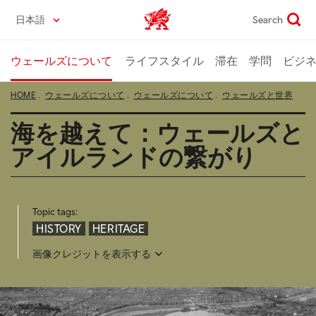
Skip
日本語
Search
Wales home
to
main
content
ウェールズについて
ライフスタイル
滞在
学問
ビジ
HOME
ウェールズについて
ウェールズについて
ウェールズと世界
海を越えて：ウェールズと
アイルランドの繋がり
Topic tags:
HISTORY
HERITAGE
画像クレジットを表示する