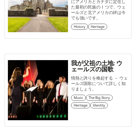
にアメリカとカナダに定住し
た最初の民族の 1 つで、ウェ
ールズと北アメリカの絆は今
でも強いです。
History
Heritage
我が父祖の土地: ウ
ェールズの国歌
情熱と誇りを喚起する － ウェ
ールズ国歌について詳しく知
りましょう。
Music
The Big Story
Heritage
Identity