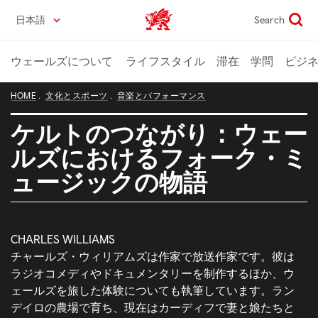
Skip
日本語
Search
Wales home
to
main
content
ウェールズについて
ライフスタイル
滞在
学問
ビジ
HOME
文化とスポーツ
音楽とパフォーマンス
ケルトのつながり：ウェー
ルズにおけるフォーク・ミ
ュージックの物語
CHARLES WILLIAMS
チャールズ・ウィリアムズは作家で放送作家です。彼は
ラジオコメディやドキュメンタリーを制作するほか、ウ
ェールズを旅した体験についても執筆しています。ラン
デイロの農場で育ち、現在はカーディフで妻と娘たちと