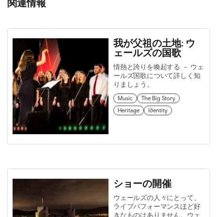
関連情報
我が父祖の土地: ウ
ェールズの国歌
情熱と誇りを喚起する － ウェ
ールズ国歌について詳しく知
りましょう。
Music
The Big Story
Heritage
Identity
ショーの開催
ウェールズの人々にとって、
ライブパフォーマンスほど好
きなものはありません。ウェ