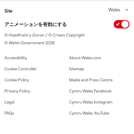
Wales
Site
アニメーションを有効にする
© Hawlfraint y Goron / © Crown Copyright
© Welsh Government 2026
Footer navigation
Accessibility
About Wales.com
Cookie Controller
Sitemap
Cookie Policy
Media and Press Centre
Privacy Policy
Cymru Wales Facebook
Legal
Cymru Wales Instagram
FAQs
Cymru Wales YouTube