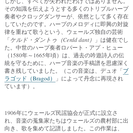
しかし、すべてが失われたわけではありません。
その知識を伝えようとする多くのトリプルハープ
奏者やクロッグダンサーが、依然として多く存在
していたのです。ハープのメロディに即興の対旋
律を重ねて歌うという、ウェールズ独自の芸術
ケルド・ダントゥ（Cerdd dant）
「
」は健在でし
た。中世のハープ奏者ロバート・アプ・ヒュー
（1580年～1665年頃）は、過去の吟遊詩人の伝
統を守るために、ハープ音楽の手稿譜を思慮深く
書き残していました。（この音楽は、デュオ「
ブ
ラゴッド（Bragod）
」によって丹念に再現され
ています）。
1906年にウェールズ民謡協会が正式に設立さ
れ、音楽の蒐集家たちはウェールズの農村部に出
向き、歌を集めて記譜しました。この作業は、