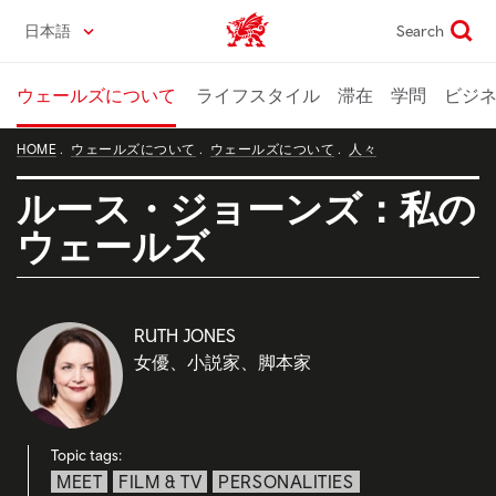
Skip
日本語
Search
Wales home
to
main
content
ウェールズについて
ライフスタイル
滞在
学問
ビジ
HOME
ウェールズについて
ウェールズについて
人々
ルース・ジョーンズ：私の
ウェールズ
RUTH JONES
女優、小説家、脚本家
Topic tags:
MEET
FILM & TV
PERSONALITIES