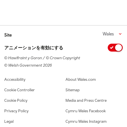
Wales
Site
アニメーションを有効にする
© Hawlfraint y Goron / © Crown Copyright
© Welsh Government 2026
Footer navigation
Accessibility
About Wales.com
Cookie Controller
Sitemap
Cookie Policy
Media and Press Centre
Privacy Policy
Cymru Wales Facebook
Legal
Cymru Wales Instagram