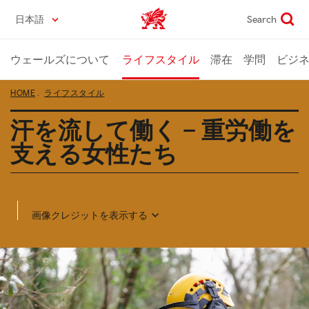
Skip
日本語
Search
Wales home
to
main
content
ウェールズについて
ライフスタイル
滞在
学問
ビジ
HOME
ライフスタイル
汗を流して働く – 重労働を
支える女性たち
画像クレジットを表示する