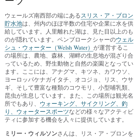
ーツ
ウェールズ南西部の端にある
スリス・ア・ブロン
貯水池
は、州内のほぼ半数の住宅や企業に水を供
給しています。人里離れた湖は、見た目以上のも
のが隠れています。ペンブロークシャーの
ウェル
シュ・ウォーター（Welsh Water）
が運営するこ
の場所は、農地、森林、湖畔の生息地が混ざり合
っているため、野生動物と自然の楽園となってい
ます。ここには、アナグマ、キツネ、カワウソ、
ヨーロッパケナガイタチ、オコジョ、リス、ウサ
ギ、そして豊富な種類のコウモリ、小型哺乳類、
昆虫が生息しています。また、この場所は観光名
所でもあり、
ウォーキング、サイクリング、釣
り、ウォータースポーツ
などの様々なアクティビ
ティに参加する機会を人々に提供しています。
ミリー・ウィルソン
さんは、リス・ア・ブロンを