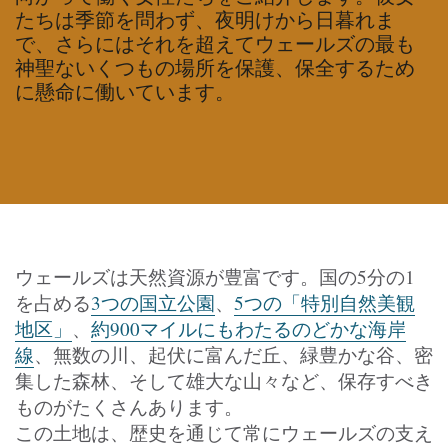
たちは季節を問わず、夜明けから日暮れま
で、さらにはそれを超えてウェールズの最も
神聖ないくつもの場所を保護、保全するため
に懸命に働いています。
ウェールズは天然資源が豊富です。国の5分の1
を占める
3つの国立公園
、
5つの「特別自然美観
地区」
、
約900マイルにもわたるのどかな海岸
線
、無数の川、起伏に富んだ丘、緑豊かな谷、密
集した森林、そして雄大な山々など、保存すべき
ものがたくさんあります。
この土地は、歴史を通じて常にウェールズの支え