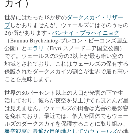
カイ）
世界にはたった18か所の
ダークスカイ・リザー
ブ
しかありませんが、ウェールズにはそのうちの
2か所があります -
バンナイ・ブラヘイニョグ
（Bannau Brycheiniog‐ブレコン・ビーコンズ国立
公園）と
エラリ
（Eryri‐スノードニア国立公園）
です。ウェールズの3分の2以上が最も暗い空の
地域とされており、これはウェールズの保有する
保護されたダークスカイの割合が世界で最も高い
ことを意味します。
世界の80パーセント以上の人口が光害の下で生
活しており、彼らが夜空を見上げてもほとんど星
は見えません。ウェールズの田舎は光害の悪影響
を免れており、最近では、個人や団体でもウェー
ルズのダークスカイを保護することに取り組み、
星空観察に最適な目的地としてのウェールズ
の地