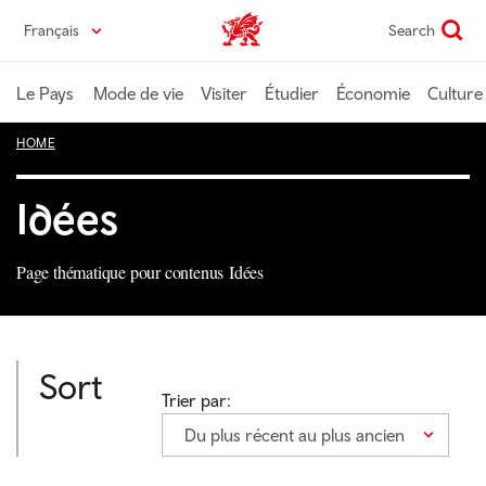
Passer
Français
Search
Wales home
au
contenu
principal
Le Pays
Mode de vie
Visiter
Étudier
Économie
Culture
HOME
Idées
Page thématique pour contenus Idées
Sort
Trier par:
Du plus récent au plus ancien