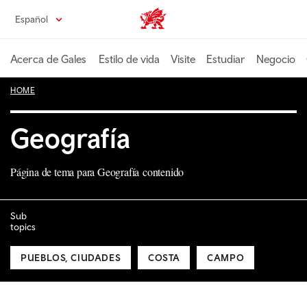
Pasa
Español
Wales home
al
contenido
principal
Acerca de Gales
Estilo de vida
Visite
Estudiar
Negocio
HOME
Geografía
Página de tema para Geografía contenido
Sub
topics
PUEBLOS, CIUDADES
COSTA
CAMPO