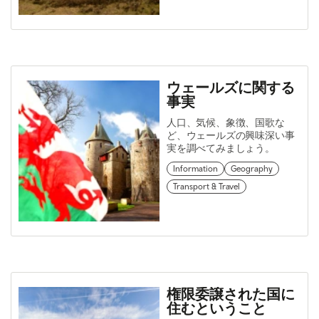
ウェールズに関する
事実
人口、気候、象徴、国歌な
ど、ウェールズの興味深い事
実を調べてみましょう。
Information
Geography
Transport & Travel
権限委譲された国に
住むということ