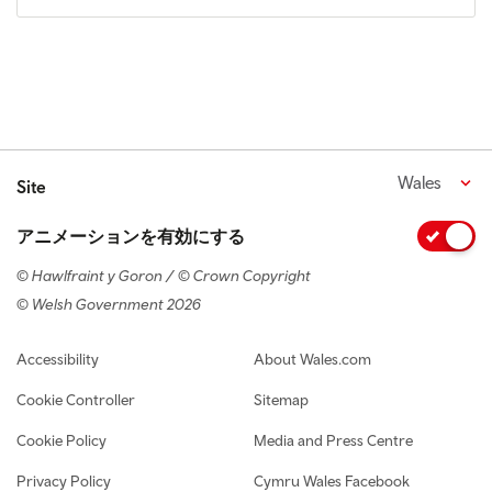
Wales
Site
アニメーションを有効にする
© Hawlfraint y Goron / © Crown Copyright
© Welsh Government 2026
Footer navigation
Accessibility
About Wales.com
Cookie Controller
Sitemap
Cookie Policy
Media and Press Centre
Privacy Policy
Cymru Wales Facebook