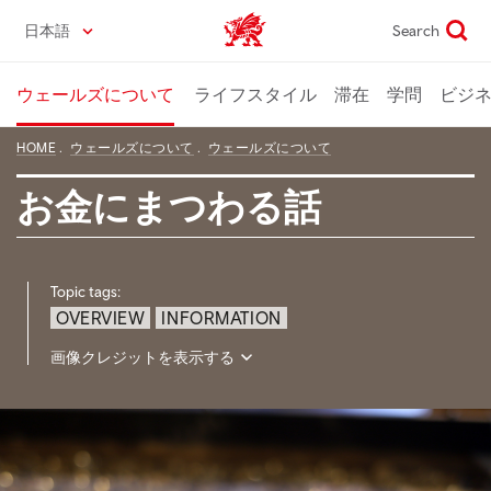
Skip
日本語
Search
Wales home
to
main
content
ウェールズについて
ライフスタイル
滞在
学問
ビジ
HOME
ウェールズについて
ウェールズについて
お金にまつわる話
Topic tags:
OVERVIEW
INFORMATION
画像クレジットを表示する