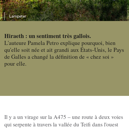
Lampeter
Hiraeth : un sentiment très gallois.
L'auteure Pamela Petro explique pourquoi, bien
qu'elle soit née et ait grandi aux États-Unis, le Pays
de Galles a changé la définition de « chez soi »
pour elle.
Il y a un virage sur la A475 – une route à deux voies
qui serpente à travers la vallée du Teifi dans l'ouest