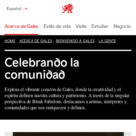
Pasa
Español
Wales home
al
contenido
principal
Acerca de Gales
Estilo de vida
Visite
Estudiar
Negocio
HOME
ACERCA DE GALES
BIENVENIDO A GALES
LA GENTE
Celebrando la
comunidad
Explora el vibrante corazón de Gales, donde la creatividad y el
espíritu definen nuestra cultura y patrimonio. A través de la singular
perspectiva de Bleak Fabulous, destacamos a artistas, intérpretes y
comunidades que nos enriquecen y definen.