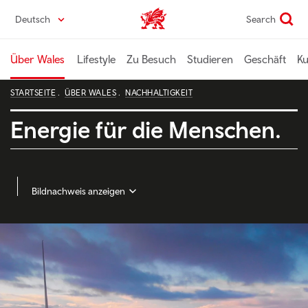
Direkt
Deutsch
Search
Wales home
zum
Seiteninhalt
Über Wales
Lifestyle
Zu Besuch
Studieren
Geschäft
Ku
STARTSEITE
ÜBER WALES
NACHHALTIGKEIT
Energie für die Menschen.
Bildnachweis anzeigen