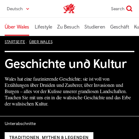
Direkt
Deutsch
Search
Wales home
zum
Seiteninhalt
Über Wales
Lifestyle
Zu Besuch
Studieren
Geschäft
Ku
STARTSEITE
ÜBER WALES
Geschichte und Kultur
Wales hat eine faszinierende Geschichte; sie ist voll von
Erzählungen über Druiden und Zauberer, über Invasionen und
Burgen – alles vor der Kulisse unserer grandiosen Landschaften.
Tauchen Sie mit uns ein in die walisische Geschichte und das Erbe
der walisischen Kultur.
Unterabschnitte
TRADITIONEN, MYTHEN & LEGENDEN