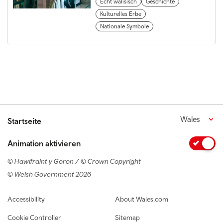
Echt walisisch
Geschichte
Kulturelles Erbe
Nationale Symbole
Wales
Startseite
Animation aktivieren
© Hawlfraint y Goron / © Crown Copyright
© Welsh Government 2026
Footer navigation
Accessibility
About Wales.com
Cookie Controller
Sitemap