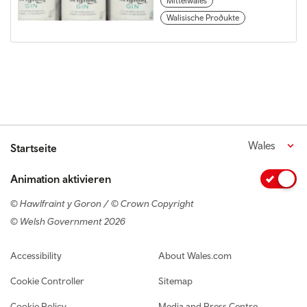
Mittelwales
Walisische Produkte
Wales
Startseite
Animation aktivieren
© Hawlfraint y Goron / © Crown Copyright
© Welsh Government 2026
Footer navigation
Accessibility
About Wales.com
Cookie Controller
Sitemap
Cookie Policy
Media and Press Centre