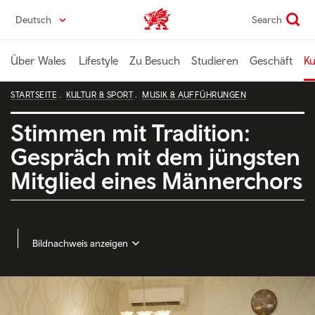
Direkt
Deutsch
Search
Wales home
zum
Seiteninhalt
Über Wales
Lifestyle
Zu Besuch
Studieren
Geschäft
Ku
STARTSEITE
KULTUR & SPORT
MUSIK & AUFFÜHRUNGEN
Stimmen mit Tradition:
Gespräch mit dem jüngsten
Mitglied eines Männerchors
Bildnachweis anzeigen