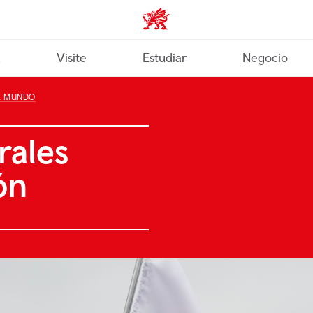
Wales home
a
Visite
Estudiar
Negocio
L MUNDO
rales
ón