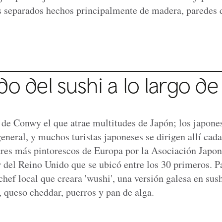
s separados hechos principalmente de madera, paredes d
o del sushi a lo largo de 
o de Conwy el que atrae multitudes de Japón; los japone
neral, y muchos turistas japoneses se dirigen allí ca
res más pintorescos de Europa por la Asociación Japo
r del Reino Unido que se ubicó entre los 30 primeros. Pa
ef local que creara 'wushi', una versión galesa en sus
 queso cheddar, puerros y pan de alga.