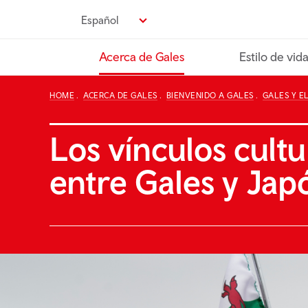
Pasa
Español
al
contenido
Acerca de Gales
Estilo de vid
principal
HOME
ACERCA DE GALES
BIENVENIDO A GALES
GALES Y E
Los vínculos cultu
entre Gales y Jap