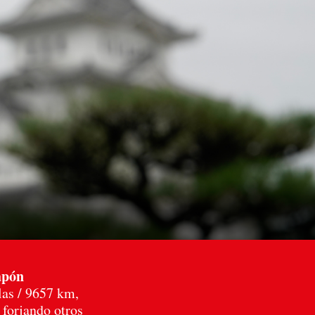
apón
las / 9657 km,
 forjando otros