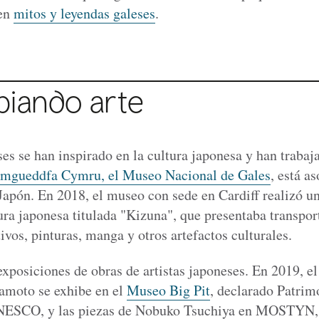
 en
mitos y leyendas galeses
.
biando arte
es se han inspirado en la cultura japonesa y han trabaj
gueddfa Cymru, el Museo Nacional de Gales
, está a
apón. En 2018, el museo con sede en Cardiff realizó u
ura japonesa titulada "Kizuna", que presentaba transport
tivos, pinturas, manga y otros artefactos culturales.
posiciones de obras de artistas japoneses. En 2019, el 
moto se exhibe en el
Museo Big Pit
, declarado Patrim
NESCO, y las piezas de Nobuko Tsuchiya en MOSTYN,