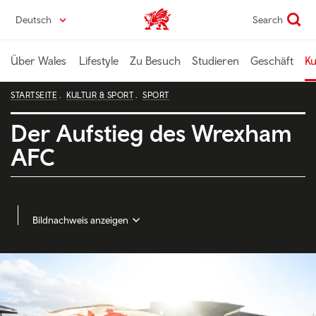
Direkt
Deutsch
Search
Wales home
zum
Seiteninhalt
Über Wales
Lifestyle
Zu Besuch
Studieren
Geschäft
Ku
STARTSEITE
KULTUR & SPORT
SPORT
Der Aufstieg des Wrexham
AFC
Bildnachweis anzeigen