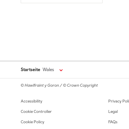
Startseite
Wales
© Hawlfraint y Goron / © Crown Copyright
Footer navigation
Accessibility
Privacy Pol
Cookie Controller
Legal
Cookie Policy
FAQs