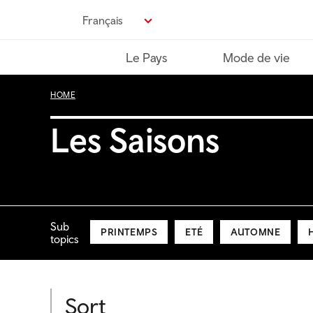
Passer
Français
au
contenu
Le Pays
Mode de vie
principal
HOME
Les Saisons
Sub
PRINTEMPS
ETÉ
AUTOMNE
topics
Sort