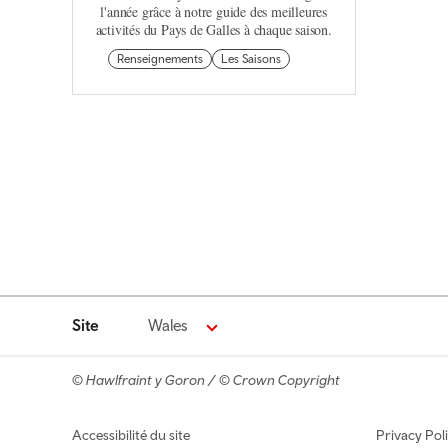
l'année grâce à notre guide des meilleures
activités du Pays de Galles à chaque saison.
Renseignements
Les Saisons
Site
Wales
© Hawlfraint y Goron / © Crown Copyright
Footer navigation
Accessibilité du site
Privacy Pol