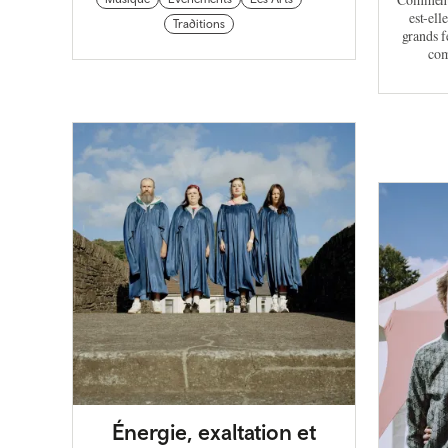
est-ell
Traditions
grands f
com
Énergie, exaltation et