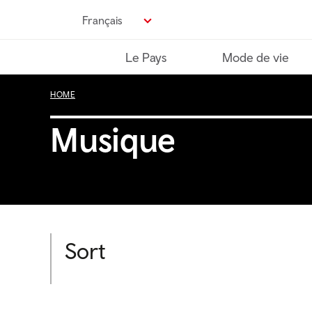
Passer
Français
au
contenu
Le Pays
Mode de vie
principal
HOME
Musique
Sort