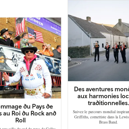
Des aventures mond
aux harmonies loc
traditionnelles
ommage du Pays de
Suivez le parcours mondial inspira
s au Roi du Rock and
Griffiths, cornettiste dans la Lewi
Roll
Brass Band.
une ville du sud du pays de Galles