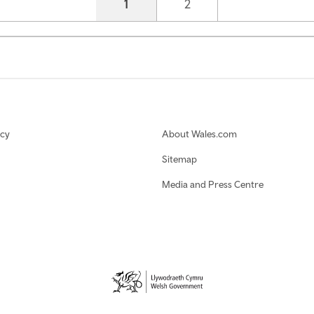
Current page
1
Page
2
icy
About Wales.com
Sitemap
Media and Press Centre