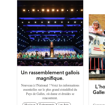
Un rassemblement gallois
magnifique.
Nouveau à l'National ? Voici les informations
L'h
essentielles sur le plus grand eisteddfod du
Galle
Pays de Galles, où danse et druides se
rencontrent.
Comment 
Musique
Evénements
Les Arts