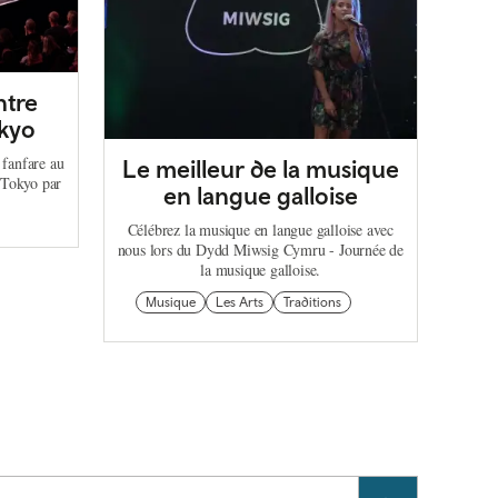
ntre
okyo
fanfare au
Le meilleur de la musique
 Tokyo par
en langue galloise
Célébrez la musique en langue galloise avec
nous lors du Dydd Miwsig Cymru - Journée de
la musique galloise.
Musique
Les Arts
Traditions