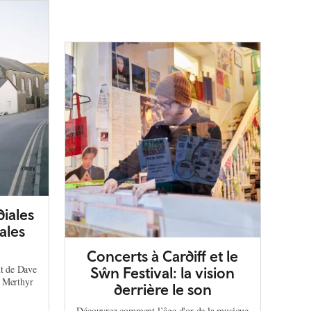
iales
ales
.
Concerts à Cardiff et le
nt de Dave
Sŵn Festival: la vision
s Merthyr
derrière le son
Découvrez comment l’âge d'or de la musique