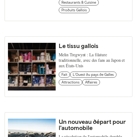
Restaurants & Cuisine
Produits Gallois
Le tissu gallois
Melin Tregwynt : La filature
traditionnelle, avec des fans au Japon et
aux États-Unis
Fait
L'Ouest du pays de Galles
Attractions
Affaires
Un nouveau départ pour
l'automobile
La révolution de l'automobile durable