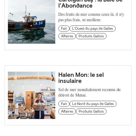
l’Abondance
Des fruits de mer comme ceux-là, il n’y
pas plus frais, ni meilleur.
Fait
L'Ouest du pays de Galles
Affaires
Produits Gallois
Halen Mon: le sel
insulaire
Sel de mer mondialement reconnu du
détroit de Menai.
Fait
Le Nord du pays de Galles
Affaires
Produits Gallois