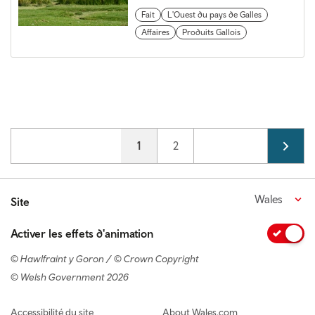
Fait
L'Ouest du pays de Galles
Affaires
Produits Gallois
Pagination
Current page
1
Page
2
Wales
Site
Activer les effets d'animation
© Hawlfraint y Goron / © Crown Copyright
© Welsh Government 2026
Footer navigation
Accessibilité du site
About Wales.com