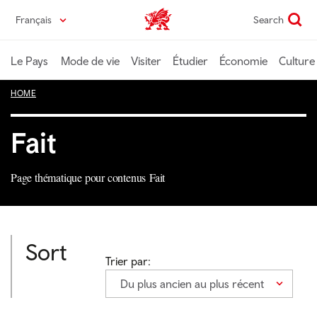
Passer
Français
Search
Wales home
au
contenu
principal
Le Pays
Mode de vie
Visiter
Étudier
Économie
Culture
HOME
Fait
Page thématique pour contenus Fait
Sort
Trier par:
Du plus ancien au plus récent