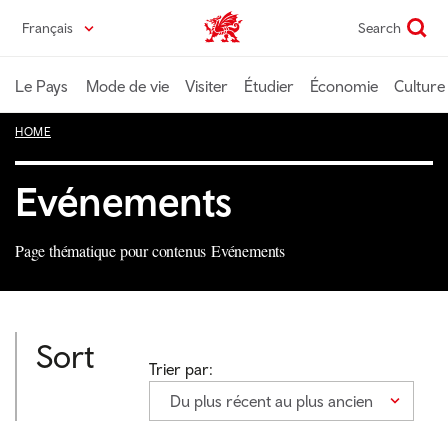
Passer
Français
Search
Wales home
au
contenu
principal
Le Pays
Mode de vie
Visiter
Étudier
Économie
Culture
HOME
Evénements
Page thématique pour contenus Evénements
Sort
Trier par:
Du plus récent au plus ancien