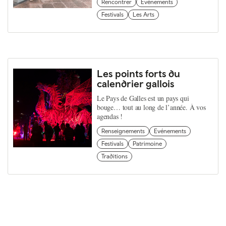
Rencontrer
Evénements
Festivals
Les Arts
Les points forts du
calendrier gallois
Le Pays de Galles est un pays qui
bouge… tout au long de l’année. À vos
agendas !
Renseignements
Evénements
Festivals
Patrimoine
Traditions