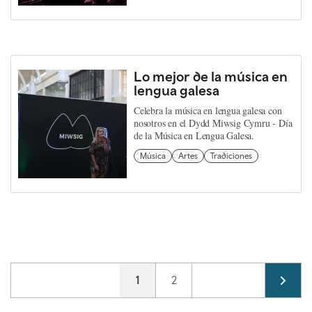
Lo mejor de la música en
lengua galesa
Celebra la música en lengua galesa con
nosotros en el Dydd Miwsig Cymru - Día
de la Música en Lengua Galesa.
Música
Artes
Tradiciones
Pagination
Current page
1
Page
2