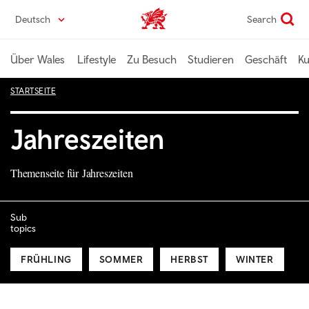
Direkt
Deutsch
Search
Wales home
zum
Seiteninhalt
Über Wales
Lifestyle
Zu Besuch
Studieren
Geschäft
Ku
STARTSEITE
Jahreszeiten
Themenseite für Jahreszeiten
Sub
topics
FRÜHLING
SOMMER
HERBST
WINTER